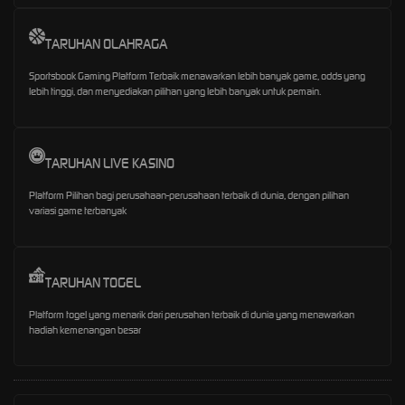
TARUHAN OLAHRAGA
Sportsbook Gaming Platform Terbaik menawarkan lebih banyak game, odds yang
lebih tinggi, dan menyediakan pilihan yang lebih banyak untuk pemain.
TARUHAN LIVE KASINO
Platform Pilihan bagi perusahaan-perusahaan terbaik di dunia, dengan pilihan
variasi game terbanyak
TARUHAN TOGEL
Platform togel yang menarik dari perusahan terbaik di dunia yang menawarkan
hadiah kemenangan besar