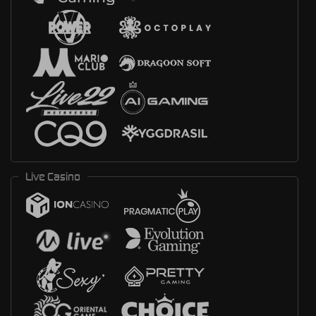
Live Casino