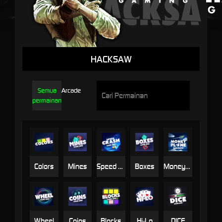
HACKSAW
Semua
Arcade
permainan
Colors
Mines
Speed Crash
Boxes
Moneyplane
Wheel
Coins
Blocks
Hi-Lo
DICE