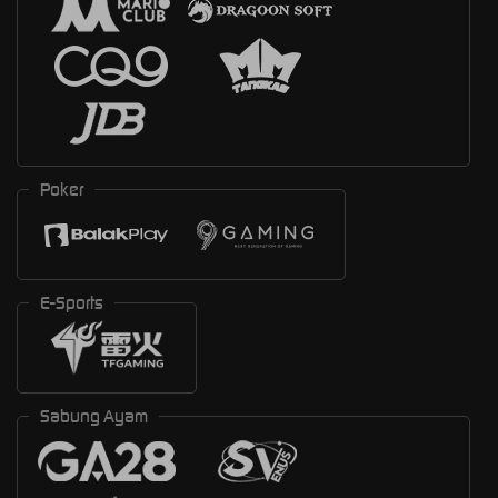
Poker
E-Sports
Sabung Ayam