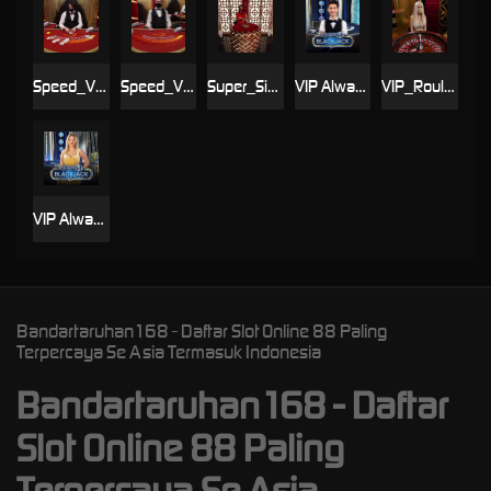
Speed_VIP_Blackjack_C
Speed_VIP_Blackjack_D
Super_Sic_Bo
VIP Always 6 Blackjack 2
VIP_Roulette
VIP Always 6 Blackjack 3
Bandartaruhan168 - Daftar Slot Online 88 Paling
Terpercaya Se Asia Termasuk Indonesia
Bandartaruhan168 - Daftar
Slot Online 88 Paling