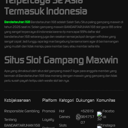
Terpercaya Se Asia
Termasuk Indonesia
Bandartaruhan168
Bandartaruhan168 adalah Salah Satu Situs paling gampang maxwin di
tahun 2026 saat ini. Selain gampang maxwin BANDARTARUHAN168 slot gacor 88 online
yang sangat terpercaya di indonesia karena rtp mencapai 99% daftar slot
bandartaruhan168 sekarang juga dan rasakan sensai jackpot dengan withdraw yang
sangat cepat. Jadi tunggu apa lagi mari bergabung bersama kami agar di beri kemangan
yang mudah dan tidak menipu para member baru atau member setia kita.
Situs Slot Gampang Maxwin
Apa yang dimaksud oleh situs slot gampang maxin? Agar para anggota member yang
bermain di Bandartaruhan168 bisa menang dengan maxwin yang gampang dan tidak
perlu susah payah tertipu oleh wesite slot lain nya.
Kebijaksanaan
Platform
Kategori
Dukungan
Komunitas
Responsible Gambling
Promosi
Hot
+62819
Facebo
Games
964757
ok
Tentang
Loyalty
07
BANDARTARUHAN168
Slots
Instagra