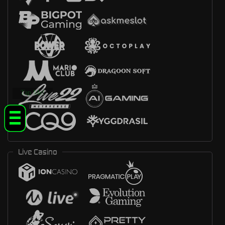
Tap Me!
Live Casino