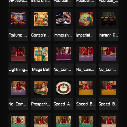
VIP Always 6 Blackjack 1
Extra Chilli Epic Spin
Football Studio
Football Studio Dice
Football_Studio
Fortune_Wheel
Gonzo's Treasure Map
Immersive_Roulette
Imperial Quest
Instant_Roulette
Lightning_Baccarat
Mega Ball
No_Comm_Baccarat
No_Comm_Speed_Baccarat_A
No_Comm_Speed_Baccarat_B
No_Comm_Speed_Baccarat_C
Prosperity Tree Baccarat
Speed_Auto_Roulette
Speed_Baccarat_A
Speed_Baccarat_B