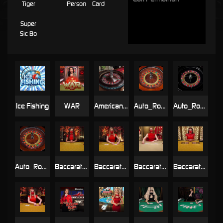
Tiger
Person
Card
Super
Sic Bo
Ice Fishing
WAR
American_Roulette
Auto_Roulette
Auto_Roulette_La_Partage
Auto_Roulette_VIP
Baccarat_A
Baccarat_B
Baccarat_C
Baccarat_Control_Squeeze