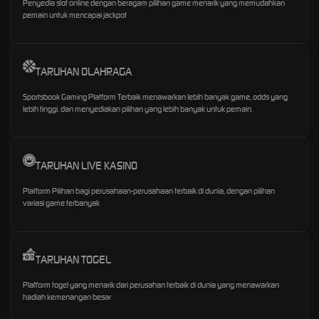
Penyedia slot online dengan beragam pilihan game menarik yang memudahkan
pemain untuk mencapai jackpot
TARUHAN OLAHRAGA
Sportsbook Gaming Platform Terbaik menawarkan lebih banyak game, odds yang
lebih tinggi, dan menyediakan pilihan yang lebih banyak untuk pemain.
TARUHAN LIVE KASINO
Platform Pilihan bagi perusahaan-perusahaan terbaik di dunia, dengan pilihan
variasi game terbanyak
TARUHAN TOGEL
Platform togel yang menarik dari perusahan terbaik di dunia yang menawarkan
hadiah kemenangan besar