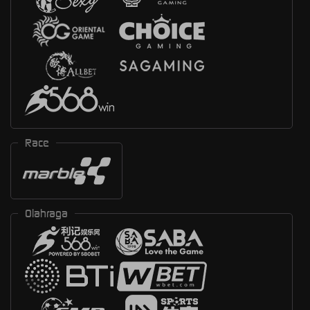
Race
Olahraga