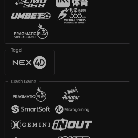
Togel
Crash Game