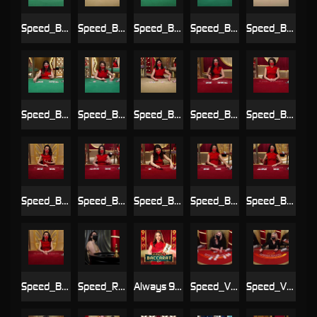
Speed_Baccarat_C
Speed_Baccarat_D
Speed_Baccarat_E
Speed_Baccarat_F
Speed_Baccarat_G
Speed_Baccarat_H
Speed_Baccarat_I
Speed_Baccarat_J
Speed_Baccarat_k
Speed_Baccarat_L
Speed_Baccarat_N
Speed_Baccarat_O
Speed_Baccarat_P
Speed_Baccarat_Q
Speed_Baccarat_R
Speed_Baccarat_S
Speed_Roulette
Always 9 Baccarat
Speed_VIP_Blackjack_A
Speed_VIP_Blackjack_B