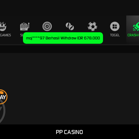
 GAMES
SLOTS
LIVE CASINO
RACE
OLAHRAGA
TOGEL
CRASH
moj****97 Berhasil Withdraw IDR 678.000
PP CASINO