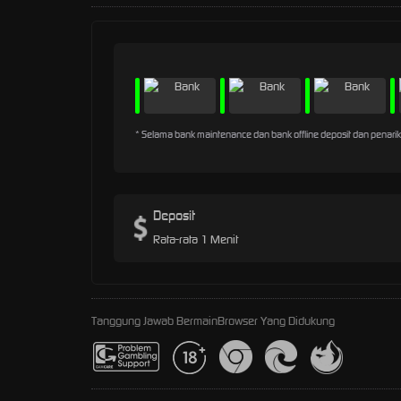
* Selama bank maintenance dan bank offline deposit dan penarik
Deposit
Rata-rata 1 Menit
Tanggung Jawab Bermain
Browser Yang Didukung