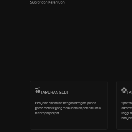
Syarat dan Ketentuan
TARUHAN SLOT
TA
Penyedia slot online dengan beragam pilihan
Sportsb
game menarik yang memudahkan pemain untuk
menawar
mencapai jackpot
tinggi,
banyak 