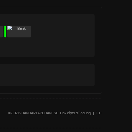
©2026 BANDARTARUHAN168. Hak cipta dilindungi | 18+