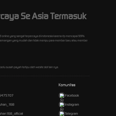
ercaya Se Asia Termasuk
online yang sangat terpercaya di indonesia karena rtp mencapai 99%
beri kemangan yang mudah dan tidak menipu para member baru atau member
 susah payah tertipu oleh wesite slot lain nya.
Komunitas
6475707
Facebook
ruhan_168
Instagram
uhan168_official
Telegram