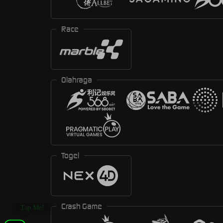
Race
Olahraga
Togel
Crash Game
Tap Me!