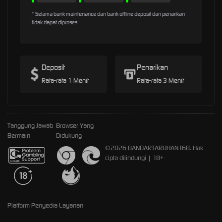
* Selama bank maintenance dan bank offline deposit dan penarikan
tidak dapat diproses
Deposit
Penarikan
Rata-rata 1 Menit
Rata-rata 3 Menit
Tanggung Jawab
Browser Yang
Bermain
Didukung
©2026 BANDARTARUHAN168. Hak
cipta dilindungi | 18+
Platform Penyedia Layanan