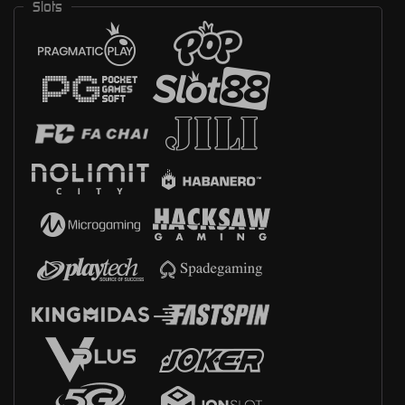
Slots