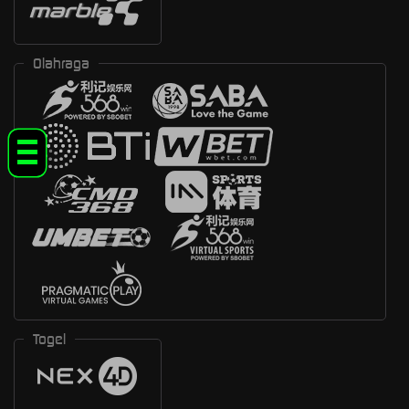
Olahraga
Tap Me!
Togel