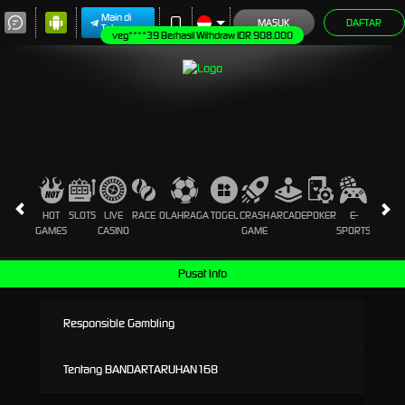
Main di
MASUK
DAFTAR
Telegram
veg****39 Berhasil Withdraw IDR 908.000
HOT
SLOTS
LIVE
RACE
OLAHRAGA
TOGEL
CRASH
ARCADE
POKER
E-
SABUN
GAMES
CASINO
GAME
SPORTS
AYAM
Pusat Info
Responsible Gambling
Tentang BANDARTARUHAN168