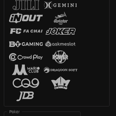
Poker