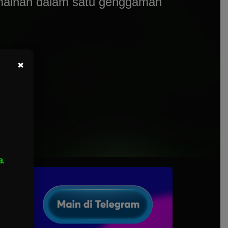
rmainan dalam satu genggaman
×
8
.