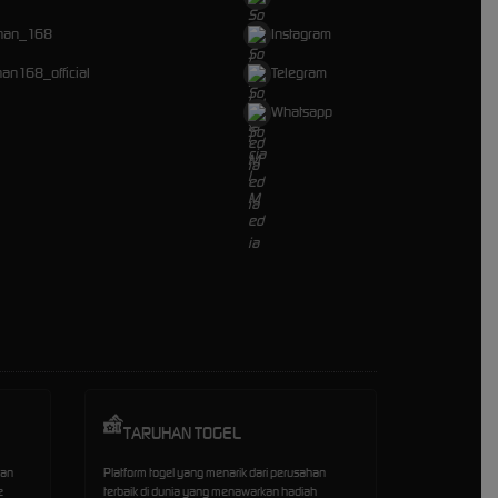
uhan_168
Instagram
an168_official
Telegram
Whatsapp
TARUHAN TOGEL
aan
Platform togel yang menarik dari perusahan
e
terbaik di dunia yang menawarkan hadiah