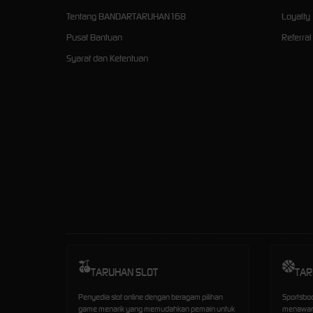
Tentang BANDARTARUHAN168
Loyalty
Pusat Bantuan
Referral
Syarat dan Ketentuan
TARUHAN SLOT
TAR
Penyedia slot online dengan beragam pilihan
Sportsboo
game menarik yang memudahkan pemain untuk
menawark