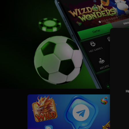
Scatter
fakh****6
IDR
1,768,800.00
Gates of Olympus 1000
fakh****6
IDR
1,589,700.00
Gates of Olympus 1000
uno****i
IDR
1,148,300.00
The Dog House - Dog or Alive
fakh****6
IDR
1,110,900.00
Gates of Olympus 1000
H
fakh****6
IDR
968,000.00
Gates of Olympus 1000