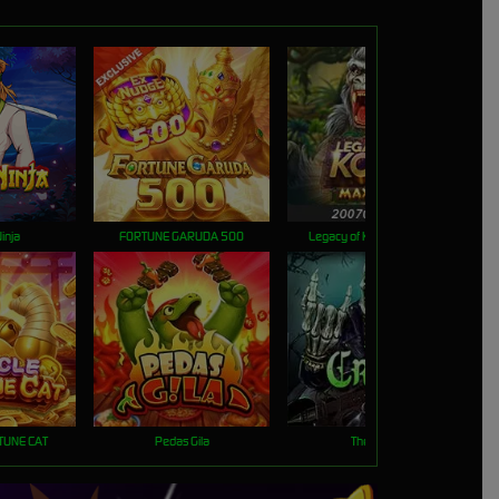
inja
FORTUNE GARUDA 500
Legacy of Kong Maxways
TUNE CAT
Pedas Gila
The Crypt