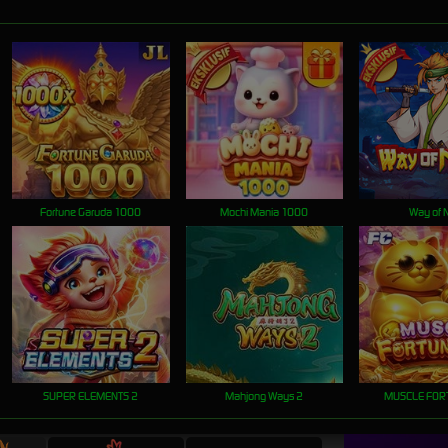
Fortune Garuda 1000
Mochi Mania 1000
Way of N
SUPER ELEMENTS 2
Mahjong Ways 2
MUSCLE FOR