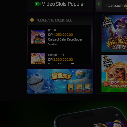
Video Slots Popular
PEMENANG MESIN SLOT
p***a
IDR
4,062,000.00
Gates of Gatot Kaca Super
Scatter
cintajo****1
IDR
3,330,000.00
Gates of Olympus™
fakh****6
IDR
2,423,250.00
Gates of Olympus 1000
qq****3
IDR
2,378,180.00
Starlight Princess™ 1000
p***a
IDR
2,126,000.00
Gates of Gatot Kaca Super