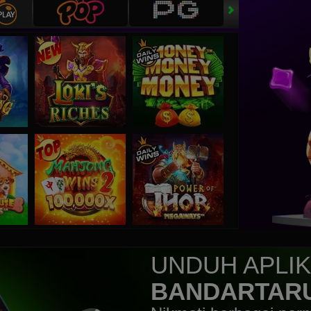
UNDUH APLIK
BANDARTARU