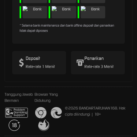
* Selama bank maintenance dan bank offline deposit dan penarikan
tidak dapat diproses
Deposit
Penarikan
Rata-rata 1 Menit
Rata-rata 3 Menit
Tanggung Jawab
Browser Yang
Bermain
Didukung
©2026 BANDARTARUHAN168. Hak
cipta dilindungi | 18+