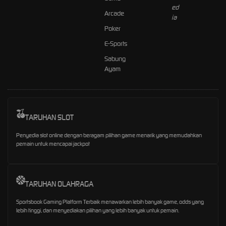
Arcade
Poker
E-Sports
Sabung
Ayam
TARUHAN SLOT
Penyedia slot online dengan beragam pilihan game menarik yang memudahkan
pemain untuk mencapai jackpot
TARUHAN OLAHRAGA
Sportsbook Gaming Platform Terbaik menawarkan lebih banyak game, odds yang
lebih tinggi, dan menyediakan pilihan yang lebih banyak untuk pemain.