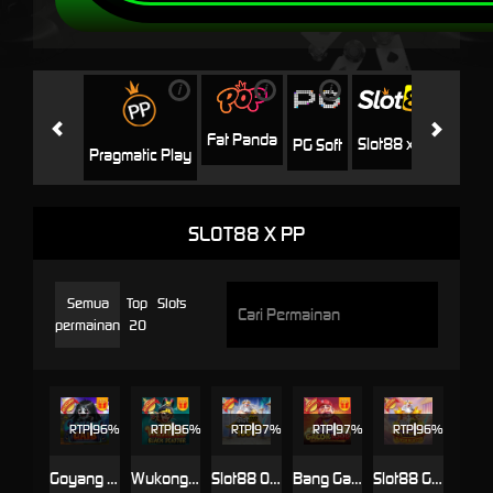
i
i
i
i
i
Facha
Fat Panda
Slot88 x PP
PG Soft
Pragmatic Play
SLOT88 X PP
Semua
Top
Slots
permainan
20
RTP
96%
RTP
96%
RTP
97%
RTP
97%
RTP
96%
Goyang Gaib
Wukong - Black Scatter
Slot88 Olympus 1000
Bang Gacor 1000
Slot88 Gates of Olympus Super Scatter