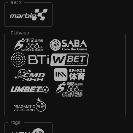
Race
Olahraga
Togel