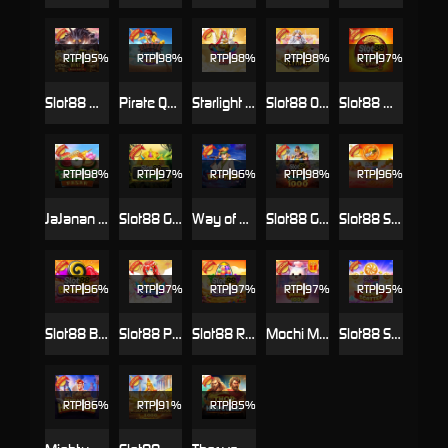
RTP
95%
RTP
98%
RTP
98%
RTP
98%
RTP
97%
Slot88 Mahjong Wins 3 Black Scatter
Pirate Quest 1000
Starlight Princess 1000
Slot88 Olympus
Slot88 Mahjong Wins 2
RTP
98%
RTP
97%
RTP
96%
RTP
98%
RTP
96%
JaJanan Pasar
Slot88 Gems
Way of Ninja
Slot88 Gates of Gatot Kaca 1000
Slot88 Sweet Bonanza 1000
RTP
96%
RTP
97%
RTP
97%
RTP
97%
RTP
95%
Slot88 Bonanza
Slot88 Princess
Slot88 Rush
Mochi Mania 1000
Slot88 Sweet Bonanza Super Scatter
RTP
86%
RTP
91%
RTP
85%