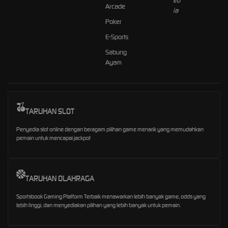
Arcade
Poker
E-Sports
Sabung
Ayam
TARUHAN SLOT
Penyedia slot online dengan beragam pilihan game menarik yang memudahkan
pemain untuk mencapai jackpot
TARUHAN OLAHRAGA
Sportsbook Gaming Platform Terbaik menawarkan lebih banyak game, odds yang
lebih tinggi, dan menyediakan pilihan yang lebih banyak untuk pemain.