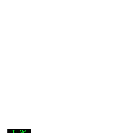
Tap Me!