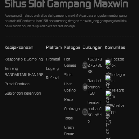
Situs Slot Gampang Maxwin
Apa yang dimaksud oleh situs slot gampang maxin? Agar para anggota member yang
bermain di Bandartaruhan168 bisa menang dengan maxwin yang gampang dan tidak
perlu susah payah tertipu oleh wesite slot lain nya.
Kebijaksanaan
Platform
Kategori
Dukungan
Komunitas
Responsible Gambling
Promosi
Hot
+62878
Facebo
Games
276736
ok
Tentang
Loyalty
38
BANDARTARUHAN168
Slots
Instagra
Referral
Bandart
m
Pusat Bantuan
Live
aruhan_
Casino
Telegra
Syarat dan Ketentuan
168
m
Race
bandart
Whatsa
Olahraga
aruhan1
pp
68_offici
Togel
al
Crash
Game