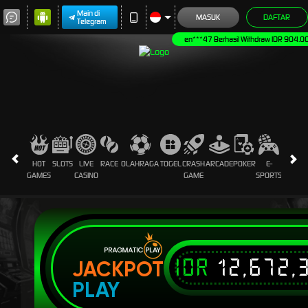
Main di
MASUK
DAFTAR
Telegram
en***47 Berhasil Withdraw IDR 904.0
HOT
SLOTS
LIVE
RACE
OLAHRAGA
TOGEL
CRASH
ARCADE
POKER
E-
SABUN
GAMES
CASINO
GAME
SPORTS
AYAM
IDR
12,672,
JACKPOT
PLAY