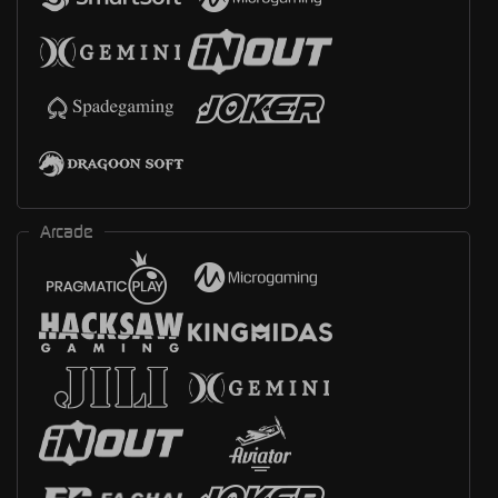
Arcade