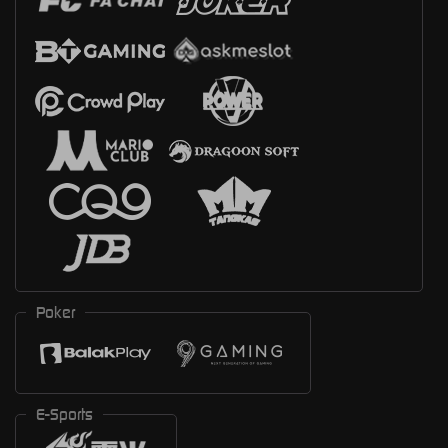
Poker
E-Sports