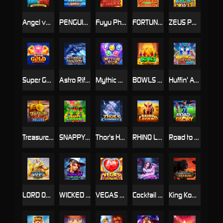
Angel vs Devil Ultimate Goal Showdown
PENGUIN QUEST
Fuyu Phoenix
FORTUNE GOD BLESSING
ZEUS POWER
Super Gold Arowana
Astro Rift Bonanza
Mythic Gems: Five Realms
BOWLS OF FORTUNE
Huffin’ And Puffin’ Ultra Wheel
Treasure Train Deluxe
SNAPPY CARNIVAL
Thor's Hammer
RHINO LEGEND
Road to Glory
LORD OF THE GODS
WICKED RICHES
VEGAS CASH LINK
Cocktail City
King Kong Treasure