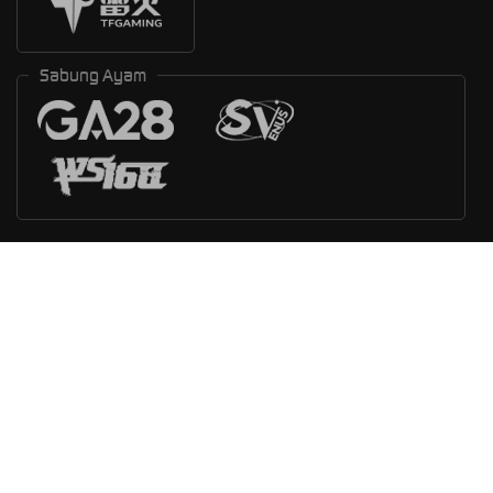
Sabung Ayam