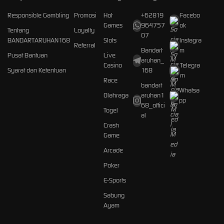
Responsible Gambling
Promosi
Hot
+62819
Facebo
Games
964757
ok
Tentang
Loyalty
07
BANDARTARUHAN168
Slots
Instagra
Referral
Bandart
m
Pusat Bantuan
Live
aruhan_
Casino
Telegra
Syarat dan Ketentuan
168
m
Race
bandart
Whatsa
Olahraga
aruhan1
pp
68_offici
Togel
al
Crash
Game
Arcade
Poker
E-Sports
Sabung
Ayam