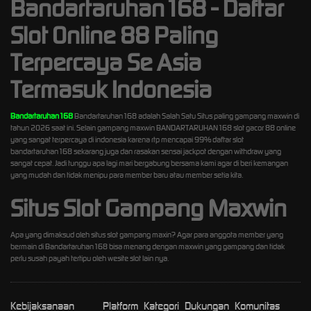
Bandartaruhan168 - Daftar
Slot Online 88 Paling
Terpercaya Se Asia
Termasuk Indonesia
Bandartaruhan168
Bandartaruhan168 adalah Salah Satu Situs paling gampang maxwin di
tahun 2026 saat ini. Selain gampang maxwin BANDARTARUHAN168 slot gacor 88 online
yang sangat terpercaya di indonesia karena rtp mencapai 99% daftar slot
bandartaruhan168 sekarang juga dan rasakan sensai jackpot dengan withdraw yang
sangat cepat. Jadi tunggu apa lagi mari bergabung bersama kami agar di beri kemangan
yang mudah dan tidak menipu para member baru atau member setia kita.
Situs Slot Gampang Maxwin
Apa yang dimaksud oleh situs slot gampang maxin? Agar para anggota member yang
bermain di Bandartaruhan168 bisa menang dengan maxwin yang gampang dan tidak
perlu susah payah tertipu oleh wesite slot lain nya.
Kebijaksanaan
Platform
Kategori
Dukungan
Komunitas