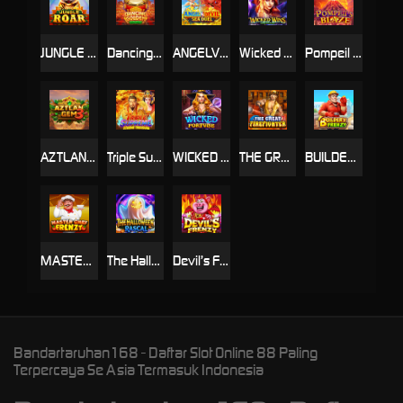
JUNGLE ROAR
Dancing Golden Drums
ANGELVSDEVIL SEA DUEL
Wicked Wins: Crystals
Pompeil Blaze
AZTLAN GEMS3
Triple Supreme Xtreme Treasure
WICKED FORTUNE
THE GREAT FIREFIGHTER
BUILDER'S FRENZY
MASTER CHEF FRENZY
The Halloween Rascal
Devil’s Frenzy
Bandartaruhan168 - Daftar Slot Online 88 Paling
Terpercaya Se Asia Termasuk Indonesia